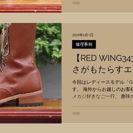
荷重を受け止めてくれます。
ない 量産向きの製造工程 
えられます。 どっこい良い
んです。 それは ”加水分解”
ボロ崩れたりネチャネチャ粘
2024年6月1日
うなると物性を回復させる
修理事例
はいけません。 (加水分解し
ールを構成している 「ウレ
【RED WING
中の水分と反応し、酸とアル
さがもたらすエ
うすると ウレタン分子の結
保持することができなくなり
今回はレディースモデル「GR
ーパーソールに限った話で
す。 海外からお越しのお客
た優れた物性は靴底にうっ
メカジ好きなご一行。 趣味
ルは広く普及しています。
実に素敵なことです。 さて
がれたり砕けたりした経験
トアップ”です。...