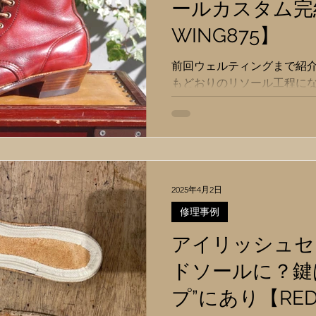
ールカスタム完
歩きにくかったり、アッパ
まいます。 シャンクゾーン
WING875】
トレッドソールのモデルは
いません。アウトソールが
前回ウェルティングまで紹介
るからです。...
もどおりのリソール工程に
がりをご覧ください。 （踏
リュームを出し、踏まずのは
生成り。ウェルトの造作にコン
2025年4月2日
修理事例
アイリッシュセ
ドソールに？鍵
プ”にあり【RED 