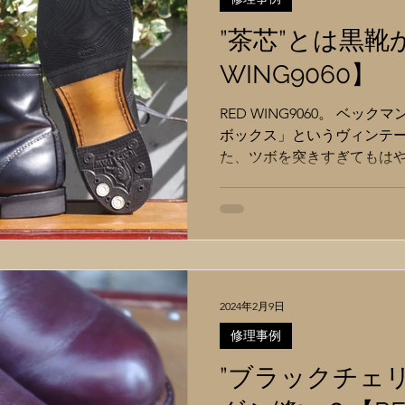
”茶芯”とは黒靴
WING9060】
RED WING9060。 ベ
ボックス」というヴィンテ
た、ツボを突きすぎてもは
言ではないRW近年のヒット
イン（型紙）はベックマンと同
2024年2月9日
修理事例
”ブラックチェ