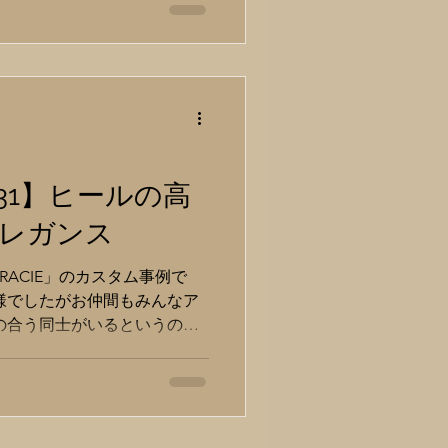
 しかもダシ縫いを必要とし
のため、販売価格が１万近く抑
事あれば悪いところもあるも
 。 ソールが 経年によりボロ
ついたりする現象 です。 こ
すべはなく全て除去しなくて
たスーパーソール) 原因はソ
タン」 です。 ウレタンは空気
3431】ヒールの高
コールに分解されます。 そ
レガンス
合が切れてしまうので形状を
崩壊してしまう のです。 ス
ACIE」のカスタム事例で
はありませんが、冒頭で挙げ
様でしたがお仲間もみんなア
てつけであり、ウレタンソー
の合う同士がいるというのは
久しぶりに履いたら靴底が剥
、今回のご要望は”ヒールハイ
がある方も少なくないはず。