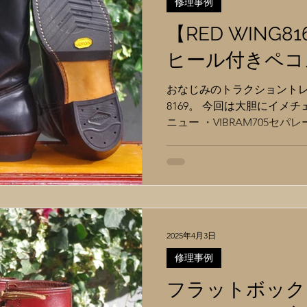
修理事例
【RED WING
ヒール付きペコ
おなじみのトラクショント
8169。 今回は大胆にイメ
ニュー ・VIBRAM705セ
・レザー積み上げ＋ロガーヒ
先芯抜き ・熱ゴテ仕上げ 
ジニアやロガーブーツにも
に様変わりしました。 ヒー
クブーツっぽくなるので当
ところで、ヒール付きにす
2025年4月3日
必要になります。 それは「
す。 シャンクとは土踏まず
修理事例
材。 荷重を受け止めつつ、
フラットボック
重移動をスムーズに行い歩
れる重要なパーツです。 こ