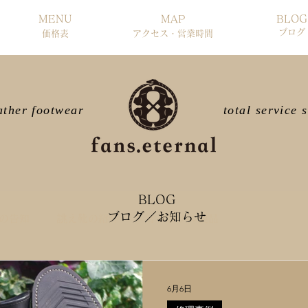
MENU
MAP
BLOG
ブログ
​価格表
​アクセス・営業時間
ather footwear
total service 
BLOG
ブログ／お知らせ
の告知
誂え靴の紹介
オリジナル製品
6月6日