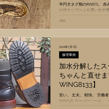
半円犬タグ期のRW875。 
の渋カジブームを思い出す
うか。 （Beforeは撮り損ねて
WING」から引用） お客様
でスペードソールっぽくして欲
2024年7月7日
修理事例
加水分解したス
ちゃんと直せま
WING8133】
安い。 丈夫。 軽快。 労働
WINGの スーパーソール 
い耐摩耗性を誇りながら、