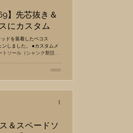
8169】先芯抜き＆
スにカスタム
レッドを装着したペコス
チェンしました。 ●カスタムメ
パレートソール（シャンク新設）
ール仕立て ・リウェルト＋
柔和なペコスブーツから、エン
通ずるストロングなスタイル
ルが付くとクラシックなワー
店でも人気のカスタムです。
る場合には重要な構造変更が
シャンク」を追加することで
部分に内臓される強固な芯
バネのようにしなることで体
ス＆スペードソ
行のエネルギーに変換してく
れがないと屈曲位置がズレて