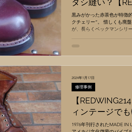
ダシ縫い？【RED
黒みがかった赤茶色が特徴的
クチェリー”。 惜しくも廃
が、長らくベックマンシリ
てアイコニックな存在感を放
茶靴の中からいざ探そうと
のがバーガンディー...
2024年1月17日
修理事例
【REDWING214】
ィンテージでも
1976年刊行されたMADE IN
アメカジ文化啓蒙のバイブ