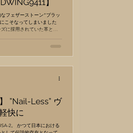
WING9411】
なフェザーストーン”ブラッ
盤にこそなってしまいました
ーズに採用されていた革とし
っています。 世間に数ある
思うと、ありそうで案外ない
 ”Nail-Less” ヴ
軽快に
 USA-2。 かつて日本における
ルとして伝説的存在となって