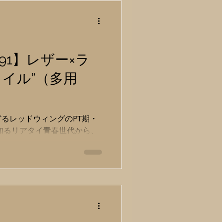
91】レザー×ラ
タイル”（多用
68】
るレッドウィングのPT期・
知るリアタイ青春世代から、
Z世代まで、変わらぬ熱量で
とはいえコーディネイトの傾
に伴い、純正からテイストを