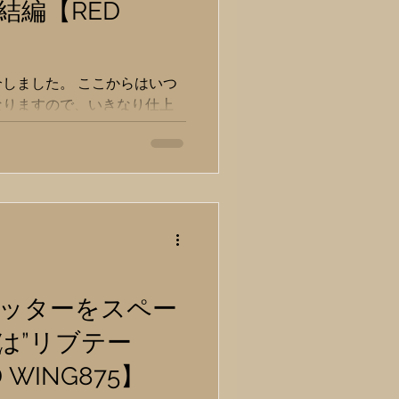
結編【RED
ーや底材の歪みを助長してし
が接地しているトラクション
、最初からシャンクが入って
シャンクの役割を果たしてい
しました。 ここからはいつ
なりますので、いきなり仕上
みつけ部分とヒール部分はボ
くびれを意識） （ダシ糸は
トラストを生む）...
ッターをスペー
は”リブテー
WING875】