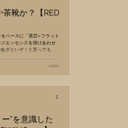
か茶靴か？【RED
ックマンをベースに「茶芯×フラット
ージエッセンスを掛けあわせ
やあざといぞ！と言っても過
モデルです。 （アッパーデザ
じ）...
リー”を意識した