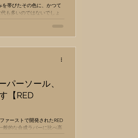
赤みを帯びたその色に、かつて
世代も多いのではないでしょ
いたので「VINTAGE RED
のご要望は、 「レザーソール
しい。さらに先芯...
ーパーソール、
す【RED
者ファーストで開発されたRED
。 一般的な合成ラバーに比べ高
内部の微細な気泡ポケットが