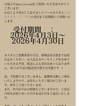
日頃よりfans.eternalをご利用いただきありがとう
ございます。
かねてより停止しておりましたソールカスタム
(先芯
抜きやカービング等)
の受付を下記期間にて再開いた
します。
受付期間　：　
2026年4月3日～
2026年4月30日
カスタムご依頼希望の方は、修理品を店頭までお持
ち込みください。※入念なカウンセリングをさせて
いただきます故、配送による受付は承っておりませ
ん。(仕上がり品の配送受け取りは可能です。)
尚、予約制ではございません。混雑時は順にご案内
いたしますので、お待ちいただく場合がございま
す。何卒ご了承くださいませ。
また、担当が不在の時間もございますので、ご来店
日時をお知らせいただければ在否をご返信いたしま
す。