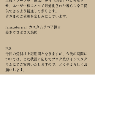
革靴・ブーツを「選ぶ」から「創る」へと昇華さ
せ、ユーザー様にとって最適化された暮らしをご提
供できるよう精進して参ります。
皆さまのご依頼を楽しみにしています。
fans.eternal  カスタムリペア担当
鈴木ウロボロス悠馬
P.S.
今回の受付は上記期間となりますが、今後の期間に
ついては、また状況に応じてブログ及びインスタグ
ラムにてご案内いたしますので、どうぞよろしくお
願いします。
お店からの告知