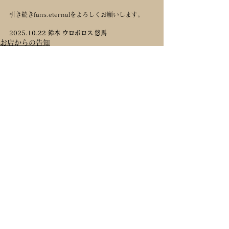
引き続きfans.eternalをよろしくお願いします。
2025.10.22 鈴木 ウロボロス 悠馬
お店からの告知
コメント
コメントを追加…