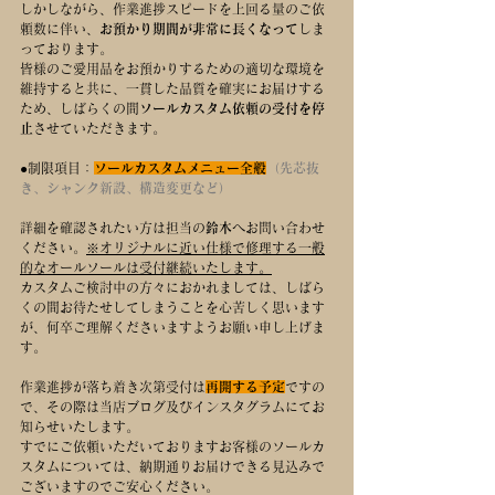
しかしながら、作業進捗スピードを上回る量のご依
頼数に伴い、
お預かり期間が非常に長くなって
しま
っております。
皆様のご愛用品をお預かりするための適切な環境を
維持すると共に、一貫した品質を確実にお届けする
ため、しばらくの間
ソールカスタム依頼の受付を停
止
させていただきます。
●制限項目：
ソールカスタムメニュー全般
（先芯抜
き、シャンク新設、構造変更など）
詳細を確認されたい方は担当の
鈴木
へお問い合わせ
ください。
※オリジナルに近い仕様で修理する一般
的なオールソールは受付継続いたします。
カスタムご検討中の方々におかれましては、しばら
くの間お待たせしてしまうことを心苦しく思います
が、何卒ご理解くださいますようお願い申し上げま
す。
作業進捗が落ち着き次第受付は
再開する予定
ですの
で、その際は当店ブログ及びインスタグラムにてお
知らせいたします。
すでにご依頼いただいておりますお客様のソールカ
スタムについては、納期通りお届けできる見込みで
ございますのでご安心ください。