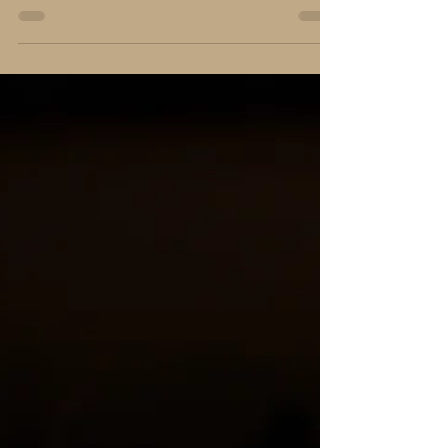
誂え靴の紹介
【誂え靴】”SireHog”新登場【オ
ーダー革素材紹介】
Hiroshi Arai's Laboratory of ”kutu” 『SireHog』
『SireHog(サイアホッグ)』 は、養豚の 「種父
(Srie)」 にあたり、厳格な選別を経て成熟した 大型
の雄豚(Hog) です。 半年ほどで出荷される通常の
豚とは異なり、数年間にわたり 力強い種付け作業
を担います。 テストステロンにより堅牢化した巨
躯は300kgを超えることもあり、自重を支えるため
に発達した肢蹄や筋肉は、 フィジカルエリートと
して君臨する「Srie」 ならではの条件です。 成長
に伴って 皮膚組織も厚く強靭な構造に発達 し、一
般に言う”ピッグスキン”を凌駕した スペシャルな
一枚 となるのです。 （大判であっても軽く、汗抜
けも良いのでブーツとの相性が良い） SireHogは
国内タンナーによる鞣しが施され、コラーゲン繊
維に タンニン が充填架橋されることで更にハリと
コシが高まります。 あえて オイルは少なめ に仕上