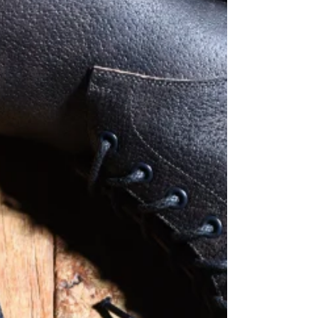
ーチェンジも可能 です。 （ブリティッシュトラッ
ドをモダンに解釈したH.araiブーツ『0002DB』の
オリジナル仕様） 当店には無数のサンプルモデル
を陳列しておりますが、サンプル通りのご注文を
承るばかりではなく様々なカスタマイズも オーダ
ーの醍醐味 です。 （有料オプションの場合もあ
り） （いずれも”0002DB”という同一モデル。木
型、素材、仕立てなどを変更したことでまるで別
物になった） 今回のサンプルは プレーントゥ に変
更し、よりシンプ