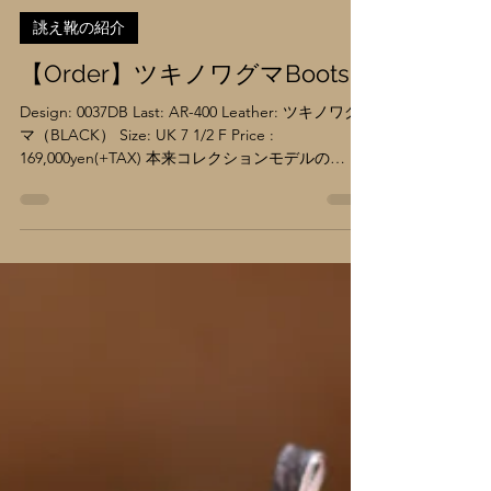
7月16日
誂え靴の紹介
【Order】ツキノワグマBoots
Design: 0037DB Last: AR-400 Leather: ツキノワグ
マ（BLACK） Size: UK 7 1/2 F Price :
169,000yen(+TAX) 本来コレクションモデルの
Wandere Bootsを、AR400のFウィズ木型を採用し
グッドイヤー製法で制作しました。 内羽根式であ
りながらクラシックの文脈から乖離した野性味あ
るパターンと足首部分に入ったスリットが特徴的
なモデル。 （ヴァンプ、シャフト、ヒールカウン
ター。大ぶりなパターンで構成されたプリミティ
ブなデザイン） 絵本や寓話の中に登場するよう
な、素朴さと力強さ。 保守的なドレススタイルで
はなく、アドベンチャーギアとしての要素を盛り
込みました。 （足首が前に倒れてもシャフトがゴ
ワつかない） 靴紐部分にはスリットを設け、足首
の可動をスムーズに。 しゃがんだり、駆け上がっ