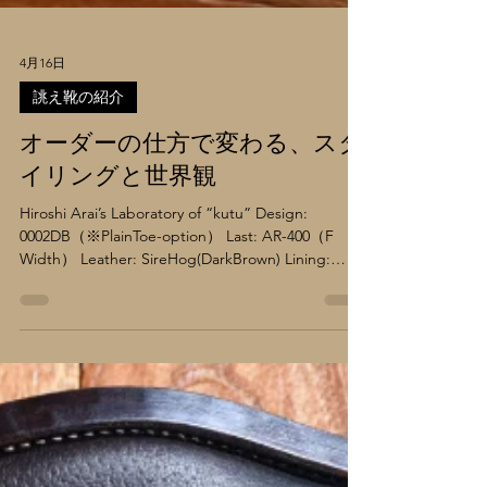
4月16日
誂え靴の紹介
オーダーの仕方で変わる、スタ
イリングと世界観
Hiroshi Arai’s Laboratory of “kutu” Design:
0002DB（※PlainToe-option） Last: AR-400（F
Width） Leather: SireHog(DarkBrown) Lining:
Vegetable tanned pigskin ブルーチャー（外羽根）
のブーツタイプ、0002DBからキャップを排しプレ
ーントゥに変更したオプション仕様です。 オリジ
ナルではストレートチップにスピードフックが標
準ですが、オーダーの場合はディテールの マイナ