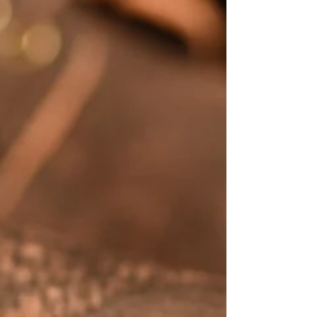
ッパーに採用したH.ar aiの"0002DB") では何故この
革を当店のオーダーマテリアルにラインナップす
るに至ったのか、今回はその背景をお話しいたし
ます。 まずは前提として、世に出回っているほと
んどの皮革素材は 食肉需要の副産物 です。 副産物
とはお肉を得る過程で、色々出てくる ”余り物” 。
・皮 ・脂 ・骨 大別するとこの三つです。 牛や豚
はもちろん、エキゾチックレザーとして有名なワ
ニやダチョウだって食肉消費と連動しつつ皮が利
用されています。 人類が食肉文化を継続していく
以上、必ずこの副産物も発生していくわけです。
さて、ここからが本題です。 なぜ今、我々は豚革
にこだわるのか？ それは日本が『 豚肉大好き』 な
国だからです。 日本の国土面積やコスト面などの
理由から、牛と比べて豚は育てやすい環境にあり
ます。 スーパーの精肉売り場を見ても 『国産』 表
示の豚肉がズラリと並んでいます。 （普段の食卓
にのぼる機会も「牛肉より多い」という方